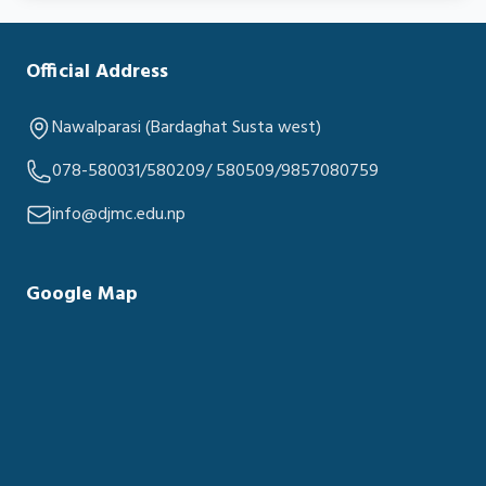
Official Address
Nawalparasi (Bardaghat Susta west)
078-580031/580209/ 580509/9857080759
info@djmc.edu.np
Google Map